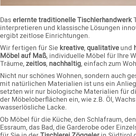
Das
erlernte traditionelle Tischlerhandwerk
T
interpretieren und klassische Lösungen inn
ergibt zeitlose Einrichtungen.
Wir fertigen für Sie
kreative
,
qualitative
und
Möbel auf Maß
, individuelle Möbel für Ihre
Träume,
zeitlos
,
nachhaltig
, einfach zum Woh
Nicht nur schönes Wohnen, sondern auch g
mit natürlichen Materialien ist uns ein Anlie
setzten wir nur biologische Materialien für d
der Möbeloberflächen ein, wie z.B. Öl, Wachs
wasserlösliche Lacke.
Ob Möbel für die Küche, den Schlafraum, d
Essraum, das Bad, die Garderobe oder Einzels
für Sie in der
Tischlerei Zöggeler
in Südtirol 